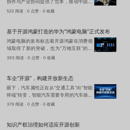
协作与产业协同提供了范本，推动中国航
天发展注入了强劲动力。其持续引领全球
523 阅读
·
0 点赞
·
0 收藏
航天开源的未来，为构建更加开放、协同
的航天生态贡献力量。
基于开源鸿蒙打造的华为“鸿蒙电脑”正式发布
鸿蒙电脑的发布标志着开源鸿蒙在消费领
域取得了新的突破，也为“万物互联”的开
源鸿蒙生态补全了关键一块拼图。
393 阅读
·
0 点赞
·
0 收藏
车企“开源”，构建开放新生态
眼下，汽车属性正在从“交通工具”向“智能
终端”转变，智能汽车需要专用的汽车操作
系统。业内人士认为，新一代车用操作系
379 阅读
·
0 点赞
·
0 收藏
统是连接硬件算力与AI算法的“神经中
枢”，决定了AI能否高效、安全地驱动汽
车。因此，在新一轮智能网联技术变革浪
知识产权治理如何适应开源创新