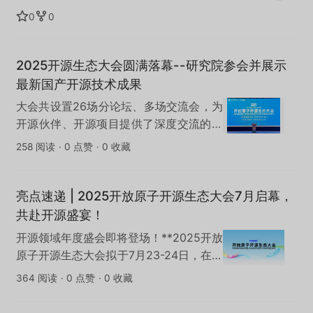
到严格保护， AI 智能回收箱应运而生，整体提高回收效
0
0
率和质量，促进资源的再利用和环境的改善，提升资源回
收利用率、减少环境污染；回收箱设备已在赣州研发、生
2025开源生态大会圆满落幕--研究院参会并展示
产、投放运营，让更多人了解并参与到环保行动中来，共
同助力“无废城市”建设。
最新国产开源技术成果
大会共设置26场分论坛、多场交流会，为
开源伙伴、开源项目提供了深度交流的契
机，为开源研究院搭建了成果展示与合作
258 阅读
·
0 点赞
·
0 收藏
对接平台。研究院将持续深化开源实践，
联合伙伴推动生态繁荣，为地方产业升级
注入新活力。
亮点速递 | 2025开放原子开源生态大会7月启幕，
共赴开源盛宴！
开源领域年度盛会即将登场！**2025开放
原子开源生态大会拟于7月23-24日，在北
京国家会议中心二期盛大召开！
364 阅读
·
0 点赞
·
0 收藏