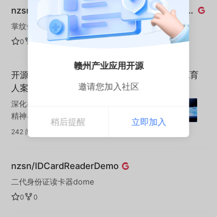
nzsn/PalmprintRecognitionAMTPVS50demo
掌纹仪PAM300的dome
0
0
赣州产业应用开源
开源驱动育人范式创新，《2025中国高校开源育
邀请您加入社区
人案例》正式发布
深化教育界与产业界协同创新，推动开源
精神在高校落地生根；推动构建中国高校
稍后提醒
立即加入
开源教育全景图谱，筑牢开源生态发展的
242 阅读
·
0 点赞
·
0 收藏
教育根基。
nzsn/IDCardReaderDemo
二代身份证读卡器dome
0
0