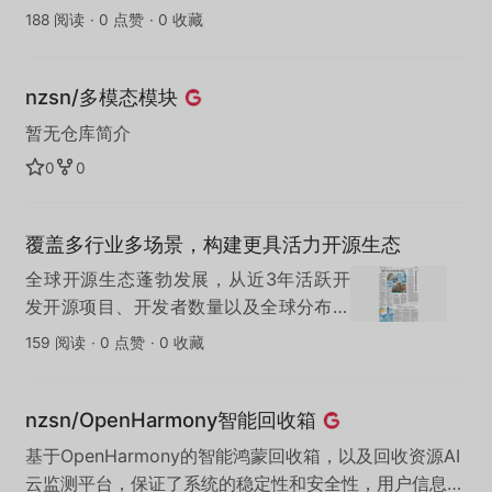
188 阅读
·
0 点赞
·
0 收藏
nzsn/多模态模块
暂无仓库简介
0
0
覆盖多行业多场景，构建更具活力开源生态
全球开源生态蓬勃发展，从近3年活跃开
发开源项目、开发者数量以及全球分布来
看，中国、美国、印度、欧盟成为全球开
159 阅读
·
0 点赞
·
0 收藏
源的主要支撑力量；从国内来看，北京、
上海持续领跑，深圳、杭州等城市加速追
赶。
nzsn/OpenHarmony智能回收箱
基于OpenHarmony的智能鸿蒙回收箱，以及回收资源AI
云监测平台，保证了系统的稳定性和安全性，用户信息得