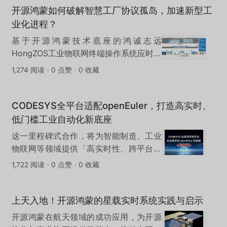
开源鸿蒙如何破解智慧工厂协议孤岛，加速新型工
业化进程？
基于开源鸿蒙技术底座的鸿诚志远
HongZOS工业物联网终端操作系统应时而
生，为破解工业数字化转型瓶颈提供强大
1,274 阅读
·
0 点赞
·
0 收藏
引擎。
CODESYS全平台适配openEuler，打造高实时、
低门槛工业自动化新底座
这一里程碑式合作，将为智能制造、工业
物联网等领域提供「高实时性、跨平台兼
容、低开发门槛」的解决方案，推动工业
1,722 阅读
·
0 点赞
·
0 收藏
控制技术与开源生态的深度融合。
上天入地！开源鸿蒙的星载实时系统实践与启示
开源鸿蒙在航天领域的成功应用，为开源