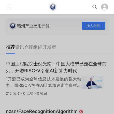
赣州产业应用开源
加入社区
推荐
资讯
仓库
组织
开发者
中国工程院院士倪光南：中国大模型已走在全球前
列，开源RISC-V引领AI新算力时代
“开源已成为全球信息技术发展的强大动
力，而RISC-V将在AI计算加速走向多样化
与低功耗的时代，发挥不可替代的关键作
216 阅读
·
0 点赞
·
0 收藏
用”。
nzsn/FaceRecognitionAlgorithm