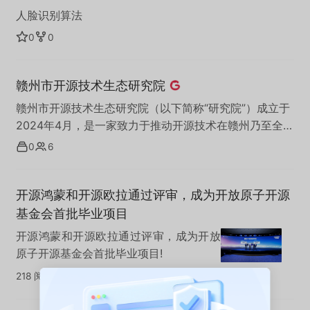
人脸识别算法
0
0
赣州市开源技术生态研究院
赣州市开源技术生态研究院（以下简称“研究院”）成立于
2024年4月，是一家致力于推动开源技术在赣州乃至全国
范围内发展的非营利性研究机构。研究院依托于赣州市丰
0
6
富的产业资源和政策支持，以“开放共享、创新协作”为核
心理念，旨在通过开源技术和数字化技术的应用与推广，
开源鸿蒙和开源欧拉通过评审，成为开放原子开源
加速地方经济转型，促进产业升级，提高企业的核心竞争
力。
基金会首批毕业项目
开源鸿蒙和开源欧拉通过评审，成为开放
原子开源基金会首批毕业项目!
218 阅读
·
0 点赞
·
0 收藏