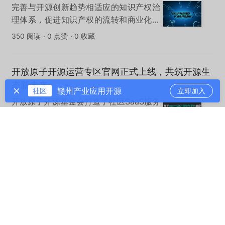
潮中，国内外汽车厂商都将车用操作系统
完善与开源创新趋势相适应的知识产权治
的研发与应用视为推动汽车智能化的关键
理体系，促进知识产权的流转和商业化，
动力。
是新时代科技治理的关键命题。
350 阅读
·
0 点赞
·
0 收藏
开放原子开源运营专区官网正式上线，共筑开源生
态新未来
赣州产业应用开源
社区
立即加入
开放原子开源基金会打造了社区SaaS服务
平台——开源运营专区，有效解决了社区
运营的关键问题，提供了专业、优质的基
672 阅读
·
0 点赞
·
0 收藏
础设施能力，旨在加速推动开源社区建
设，推动开源生态繁荣发展。
从实验室到马拉松赛道的创新实践，开源鸿蒙助力
人形机器人产业发展
从亚冬会的冰雪舞台，到人形机器人半程
马拉松的赛道，“夸父”机器人以开源鸿蒙
为基，展现了人形机器人的无限可能。在
760 阅读
·
0 点赞
·
0 收藏